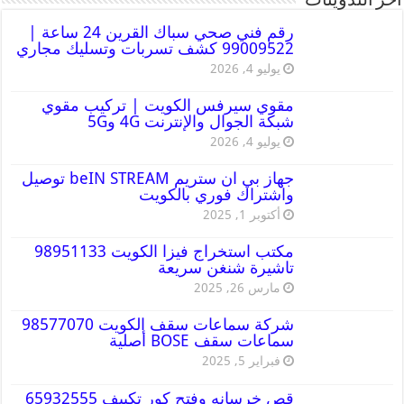
أخر التدوينات
رقم فني صحي سباك القرين 24 ساعة |
99009522 كشف تسربات وتسليك مجاري
يوليو 4, 2026
مقوي سيرفس الكويت | تركيب مقوي
شبكة الجوال والإنترنت 4G و5G
يوليو 4, 2026
جهاز بي ان ستريم beIN STREAM توصيل
واشتراك فوري بالكويت
أكتوبر 1, 2025
مكتب استخراج فيزا الكويت 98951133
تاشيرة شنغن سريعة
مارس 26, 2025
شركة سماعات سقف الكويت 98577070
سماعات سقف BOSE أصلية
فبراير 5, 2025
قص خرسانه وفتح كور تكييف 65932555