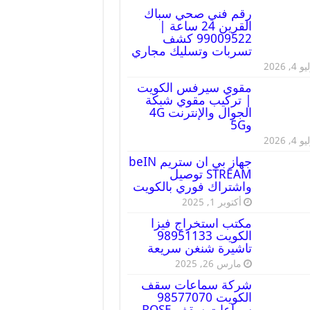
رقم فني صحي سباك
القرين 24 ساعة |
99009522 كشف
تسربات وتسليك مجاري
 4, 2026
مقوي سيرفس الكويت
| تركيب مقوي شبكة
الجوال والإنترنت 4G
و5G
 4, 2026
جهاز بي ان ستريم beIN
STREAM توصيل
واشتراك فوري بالكويت
أكتوبر 1, 2025
مكتب استخراج فيزا
الكويت 98951133
تاشيرة شنغن سريعة
مارس 26, 2025
شركة سماعات سقف
الكويت 98577070
سماعات سقف BOSE