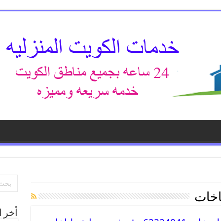
اخات
أخر ا