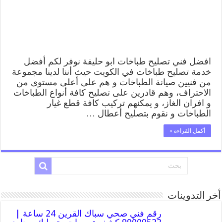
صيانة
طباخات
ابو
حليفة
بارخص
الاسعار
مغلقة
افضل فني تصليح طباخات ابو حليفة نوفر لكم أفضل
خدمة تصليح طباخات في الكويت حيث أننا لدينا مجموعة
من فنيين صيانة الطباخات و هم على أعلى مستوى من
الاحتراف، وهم قادرين على تصليح كافة أنواع الطباخات
و افران الغاز، و يمكنهم تركيب كافة قطع غيار
الطباخات و نقوم بتصليح أعطال …
أكمل القراءة »
أخر التدوينات
رقم فني صحي سباك القرين 24 ساعة |