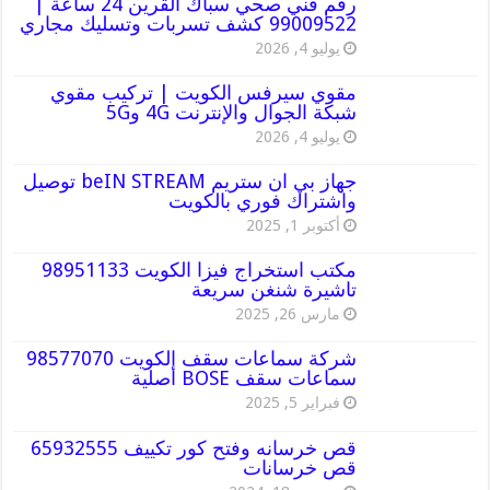
رقم فني صحي سباك القرين 24 ساعة |
99009522 كشف تسربات وتسليك مجاري
يوليو 4, 2026
مقوي سيرفس الكويت | تركيب مقوي
شبكة الجوال والإنترنت 4G و5G
يوليو 4, 2026
جهاز بي ان ستريم beIN STREAM توصيل
واشتراك فوري بالكويت
أكتوبر 1, 2025
مكتب استخراج فيزا الكويت 98951133
تاشيرة شنغن سريعة
مارس 26, 2025
شركة سماعات سقف الكويت 98577070
سماعات سقف BOSE أصلية
فبراير 5, 2025
قص خرسانه وفتح كور تكييف 65932555
قص خرسانات