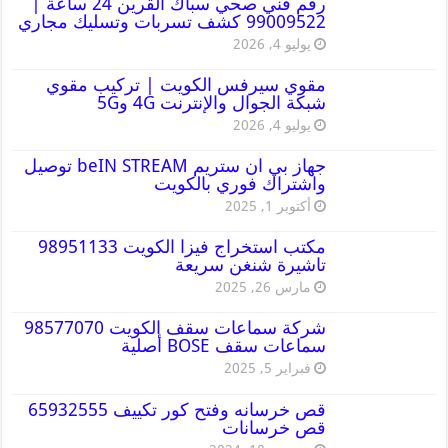
رقم فني صحي سباك القرين 24 ساعة |
99009522 كشف تسربات وتسليك مجاري
يوليو 4, 2026
مقوي سيرفس الكويت | تركيب مقوي
شبكة الجوال والإنترنت 4G و5G
يوليو 4, 2026
جهاز بي ان ستريم beIN STREAM توصيل
واشتراك فوري بالكويت
أكتوبر 1, 2025
مكتب استخراج فيزا الكويت 98951133
تاشيرة شنغن سريعة
مارس 26, 2025
شركة سماعات سقف الكويت 98577070
سماعات سقف BOSE أصلية
فبراير 5, 2025
قص خرسانه وفتح كور تكييف 65932555
قص خرسانات