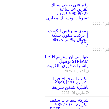
رقم فني صحي سباك
القرين 24 ساعة |
99009522 كشف
تسربات وتسليك مجاري
 4, 2026
مقوي سيرفس الكويت
| تركيب مقوي شبكة
الجوال والإنترنت 4G
و5G
 4, 2026
جهاز بي ان ستريم beIN
STREAM توصيل
واشتراك فوري بالكويت
أكتوبر 1, 2025
مكتب استخراج فيزا
الكويت 98951133
تاشيرة شنغن سريعة
مارس 26, 2025
شركة سماعات سقف
الكويت 98577070
سماعات سقف BOSE