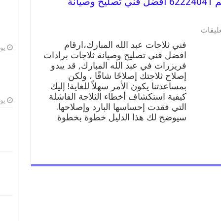
فني ثلاجات عبد الله المبارك رقم 62224041 افضل فني تصليح وصيانة
على
عليقات
فني
فني ثلاجات عبد الله المبارك،ارقام
ثلاجات
يوليو
افضل فني تصليح وصيانة ثلاجات برادات
عبد
فريزرات في عبد الله المبارك, قد يبدو
الله
المبارك
إصلاح ثلاجتك إصلاحًا شاقًا ، ولكن
رقم
بمساعدتنا يكون الأمر سهلاً للغاية! إليك
62224041
كيفية استكشاف أخطاء الثلاجة الفاشلة
افضل
يوليو
التي فقدت إحساسها البارد وإصلاحها.
فني
سيوضح لك هذا الدليل خطوة بخطوة
تصليح
وصيانة
ثلاجات
عبد
الله
المبارك
مغلقة