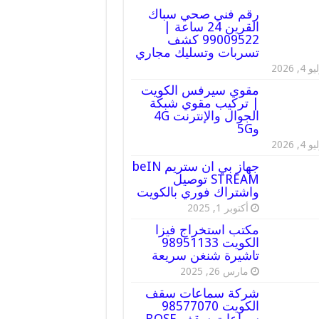
رقم فني صحي سباك
القرين 24 ساعة |
99009522 كشف
تسربات وتسليك مجاري
 4, 2026
مقوي سيرفس الكويت
| تركيب مقوي شبكة
الجوال والإنترنت 4G
و5G
 4, 2026
جهاز بي ان ستريم beIN
STREAM توصيل
واشتراك فوري بالكويت
أكتوبر 1, 2025
مكتب استخراج فيزا
الكويت 98951133
تاشيرة شنغن سريعة
مارس 26, 2025
شركة سماعات سقف
الكويت 98577070
سماعات سقف BOSE