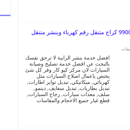
متنقل
الظهر
مغلقة
افضل خدمة بنشر الرابية 99009551 كراج متنقل رقم كهرباء وبنشر متنقل
على
يقات
افضل
افضل خدمة بنشر الرابية لا ترحق نفسك
خدمة
بالبحث عن افضل خدمة تصليح وصيانة
بنشر
السيارات لان مركز كيو كار وفر كل شئ
الرابية
99009551
يختص ياعمال اصلاح السيارات مثل
كراج
كهربائي, ميكانيكي, تبديل تواير اطارات,
متنقل
تبديل بطاريات, تبديل سفايف, دينمو,
رقم
سلف, معدات سيارات, زجاج السيارات,
كهرباء
قطع غيار جميع الاحجام والمقاسات
وبنشر
متنقل
الرابية
مغلقة