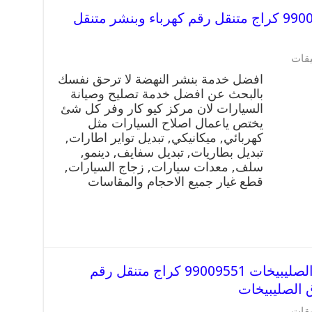
افضل خدمة بنشر النهضة 99009551 كراج متنقل رقم كهرباء وبنشر متنقل
على
يقات
افضل
افضل خدمة بنشر النهضة لا ترحق نفسك
خدمة
بالبحث عن افضل خدمة تصليح وصيانة
بنشر
السيارات لان مركز كيو كار وفر كل شئ
النهضة
99009551
يختص ياعمال اصلاح السيارات مثل
كراج
كهربائي, ميكانيكي, تبديل تواير اطارات,
متنقل
تبديل بطاريات, تبديل سفايف, دينمو,
رقم
سلف, معدات سيارات, زجاج السيارات,
كهرباء
قطع غيار جميع الاحجام والمقاسات
وبنشر
متنقل
النهضة
مغلقة
افضل خدمة بنشر شمال شرق الصليبيخات 99009551 كراج متنقل رقم
 الصليبيخات
على
يقات