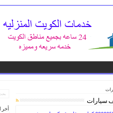
رات
ف سيارات
أخر ا