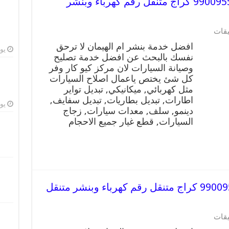
افضل خدمة بنشر ام الهيمان 99009551 كراج متنقل رقم كهرباء وبنشر
على
يقات
افضل
افضل خدمة بنشر ام الهيمان لا ترحق
خدمة
يوليو
نفسك بالبحث عن افضل خدمة تصليح
بنشر
وصيانة السيارات لان مركز كيو كار وفر
ام
الهيمان
كل شئ يختص ياعمال اصلاح السيارات
99009551
مثل كهربائي, ميكانيكي, تبديل تواير
كراج
اطارات, تبديل بطاريات, تبديل سفايف,
متنقل
يوليو
دينمو, سلف, معدات سيارات, زجاج
رقم
السيارات, قطع غيار جميع الاحجام
كهرباء
وبنشر
متنقل
ام
الهيمان
مغلقة
افضل خدمة بنشر الصباحية 99009551 كراج متنقل رقم كهرباء وبنشر متنقل
على
يقات
افضل