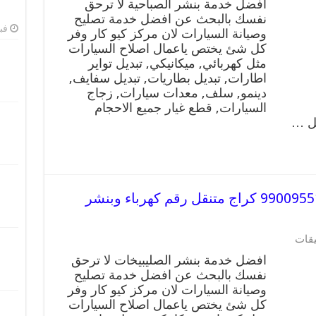
افضل خدمة بنشر الصباحية لا ترحق
خدمة
نفسك بالبحث عن افضل خدمة تصليح
بنشر
فبرا
وصيانة السيارات لان مركز كيو كار وفر
الصباحية
99009551
كل شئ يختص ياعمال اصلاح السيارات
كراج
مثل كهربائي, ميكانيكي, تبديل تواير
متنقل
اطارات, تبديل بطاريات, تبديل سفايف,
رقم
دينمو, سلف, معدات سيارات, زجاج
كهرباء
السيارات, قطع غيار جميع الاحجام
وبنشر
يل …
متنقل
الصباحية
مغلقة
افضل خدمة بنشر الصليبيخات 99009551 كراج متنقل رقم كهرباء وبنشر
على
يقات
افضل
افضل خدمة بنشر الصليبيخات لا ترحق
خدمة
نفسك بالبحث عن افضل خدمة تصليح
بنشر
وصيانة السيارات لان مركز كيو كار وفر
الصليبيخات
99009551
كل شئ يختص ياعمال اصلاح السيارات
كراج