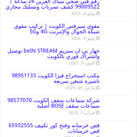
رقم فني صحي سباك القرين 24 ساعة |
99009522 كشف تسربات وتسليك مجاري
يوليو 4, 2026
مقوي سيرفس الكويت | تركيب مقوي
شبكة الجوال والإنترنت 4G و5G
يوليو 4, 2026
جهاز بي ان ستريم beIN STREAM توصيل
واشتراك فوري بالكويت
أكتوبر 1, 2025
مكتب استخراج فيزا الكويت 98951133
تاشيرة شنغن سريعة
مارس 26, 2025
شركة سماعات سقف الكويت 98577070
سماعات سقف BOSE أصلية
فبراير 5, 2025
قص خرسانه وفتح كور تكييف 65932555
قص خرسانات