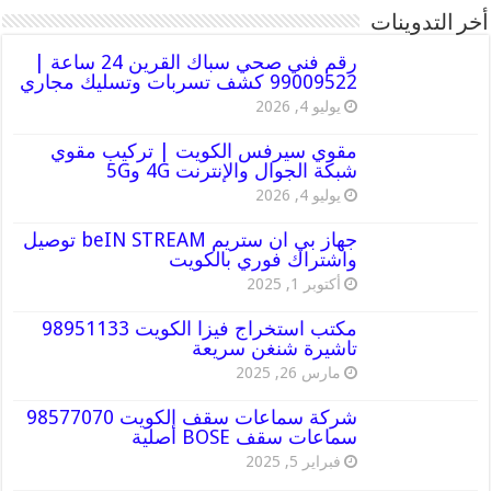
أخر التدوينات
رقم فني صحي سباك القرين 24 ساعة |
99009522 كشف تسربات وتسليك مجاري
يوليو 4, 2026
مقوي سيرفس الكويت | تركيب مقوي
شبكة الجوال والإنترنت 4G و5G
يوليو 4, 2026
جهاز بي ان ستريم beIN STREAM توصيل
واشتراك فوري بالكويت
أكتوبر 1, 2025
مكتب استخراج فيزا الكويت 98951133
تاشيرة شنغن سريعة
مارس 26, 2025
شركة سماعات سقف الكويت 98577070
سماعات سقف BOSE أصلية
فبراير 5, 2025