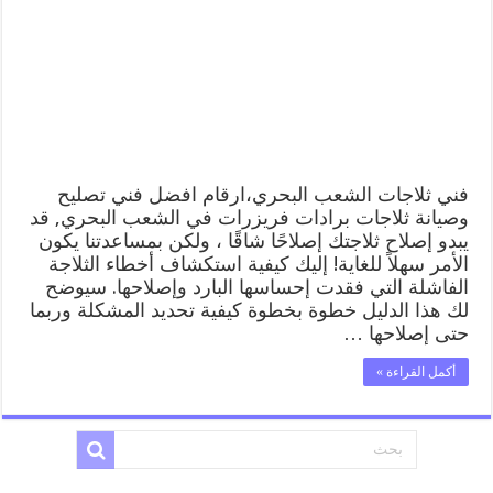
رقم
62224041
افضل
فني
تصليح
وصيانة
ثلاجات
الشعب
البحري
مغلقة
فني ثلاجات الشعب البحري،ارقام افضل فني تصليح
وصيانة ثلاجات برادات فريزرات في الشعب البحري, قد
يبدو إصلاح ثلاجتك إصلاحًا شاقًا ، ولكن بمساعدتنا يكون
الأمر سهلاً للغاية! إليك كيفية استكشاف أخطاء الثلاجة
الفاشلة التي فقدت إحساسها البارد وإصلاحها. سيوضح
لك هذا الدليل خطوة بخطوة كيفية تحديد المشكلة وربما
حتى إصلاحها …
أكمل القراءة »