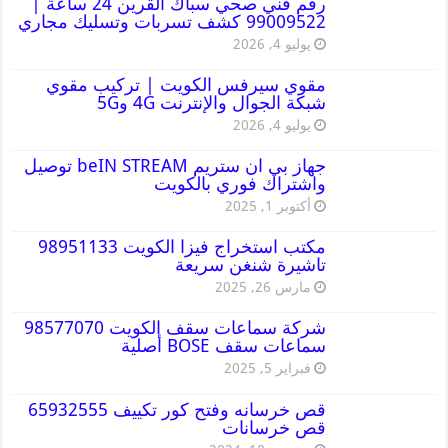
رقم فني صحي سباك القرين 24 ساعة |
99009522 كشف تسربات وتسليك مجاري
يوليو 4, 2026
مقوي سيرفس الكويت | تركيب مقوي
شبكة الجوال والإنترنت 4G و5G
يوليو 4, 2026
جهاز بي ان ستريم beIN STREAM توصيل
واشتراك فوري بالكويت
أكتوبر 1, 2025
مكتب استخراج فيزا الكويت 98951133
تاشيرة شنغن سريعة
مارس 26, 2025
شركة سماعات سقف الكويت 98577070
سماعات سقف BOSE أصلية
فبراير 5, 2025
قص خرسانه وفتح كور تكييف 65932555
قص خرسانات