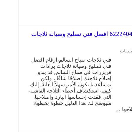
مشرف
مغلقة
فني ثلاجات صباح السالم رقم 62224041 افضل فني تصليح وصيانة ثلاجات
على
عليقات
فني
فني ثلاجات صباح السالم،ارقام افضل
ثلاجات
فني تصليح وصيانة ثلاجات برادات
صباح
فريزرات في صباح السالم, قد يبدو
السالم
رقم
إصلاح ثلاجتك إصلاحًا شاقًا ، ولكن
62224041
بمساعدتنا يكون الأمر سهلاً للغاية! إليك
افضل
كيفية استكشاف أخطاء الثلاجة الفاشلة
فني
التي فقدت إحساسها البارد وإصلاحها.
تصليح
سيوضح لك هذا الدليل خطوة بخطوة
وصيانة
لاحها …
ثلاجات
صباح
السالم
مغلقة