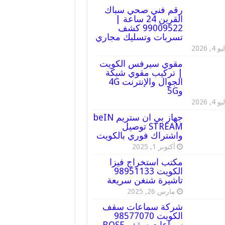
رقم فني صحي سباك
القرين 24 ساعة |
99009522 كشف
تسربات وتسليك مجاري
 4, 2026
مقوي سيرفس الكويت
| تركيب مقوي شبكة
الجوال والإنترنت 4G
و5G
 4, 2026
جهاز بي ان ستريم beIN
STREAM توصيل
واشتراك فوري بالكويت
أكتوبر 1, 2025
مكتب استخراج فيزا
الكويت 98951133
تاشيرة شنغن سريعة
مارس 26, 2025
شركة سماعات سقف
الكويت 98577070
سماعات سقف BOSE