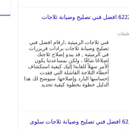
فني ثلاجات الرميثية رقم 62224041 افضل فني تصليح وصيانة ثلاجات
على
عليقات
فني
فني ثلاجات الرميثية ،ارقام افضل فني
ثلاجات
تصليح وصيانة ثلاجات برادات فريزرات
الرميثية
في الرميثية , قد يبدو إصلاح ثلاجتك
رقم
62224041
إصلاحًا شاقًا ، ولكن بمساعدتنا يكون
افضل
الأمر سهلاً للغاية! إليك كيفية استكشاف
فني
أخطاء الثلاجة الفاشلة التي فقدت
تصليح
إحساسها البارد وإصلاحها. سيوضح لك هذا
وصيانة
الدليل خطوة بخطوة كيفية تحديد
ثلاجات
الرميثية
مغلقة