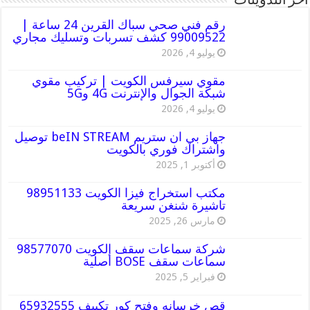
أخر التدوينات
رقم فني صحي سباك القرين 24 ساعة |
99009522 كشف تسربات وتسليك مجاري
يوليو 4, 2026
مقوي سيرفس الكويت | تركيب مقوي
شبكة الجوال والإنترنت 4G و5G
يوليو 4, 2026
جهاز بي ان ستريم beIN STREAM توصيل
واشتراك فوري بالكويت
أكتوبر 1, 2025
مكتب استخراج فيزا الكويت 98951133
تاشيرة شنغن سريعة
مارس 26, 2025
شركة سماعات سقف الكويت 98577070
سماعات سقف BOSE أصلية
فبراير 5, 2025
قص خرسانه وفتح كور تكييف 65932555