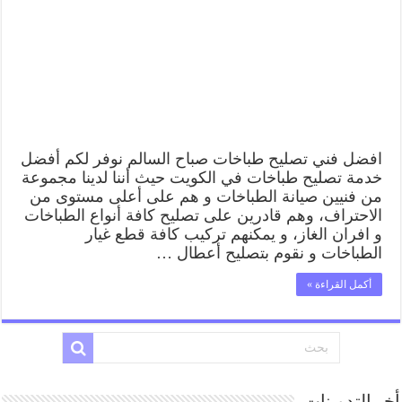
62224041
رقم
فني
صيانة
طباخات
صباح
السالم
بارخص
الاسعار
مغلقة
افضل فني تصليح طباخات صباح السالم نوفر لكم أفضل
خدمة تصليح طباخات في الكويت حيث أننا لدينا مجموعة
من فنيين صيانة الطباخات و هم على أعلى مستوى من
الاحتراف، وهم قادرين على تصليح كافة أنواع الطباخات
و افران الغاز، و يمكنهم تركيب كافة قطع غيار
الطباخات و نقوم بتصليح أعطال …
أكمل القراءة »