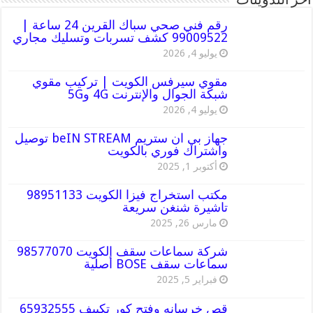
أخر التدوينات
رقم فني صحي سباك القرين 24 ساعة |
99009522 كشف تسربات وتسليك مجاري
يوليو 4, 2026
مقوي سيرفس الكويت | تركيب مقوي
شبكة الجوال والإنترنت 4G و5G
يوليو 4, 2026
جهاز بي ان ستريم beIN STREAM توصيل
واشتراك فوري بالكويت
أكتوبر 1, 2025
مكتب استخراج فيزا الكويت 98951133
تاشيرة شنغن سريعة
مارس 26, 2025
شركة سماعات سقف الكويت 98577070
سماعات سقف BOSE أصلية
فبراير 5, 2025
قص خرسانه وفتح كور تكييف 65932555