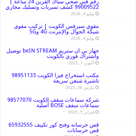
رقم فني صحي سباك القرين 24 ساعة |
99009522 كشف تسربات وتسليك مجاري
يوليو 4, 2026
مقوي سيرفس الكويت | تركيب مقوي
شبكة الجوال والإنترنت 4G و5G
يوليو 4, 2026
جهاز بي ان ستريم beIN STREAM توصيل
واشتراك فوري بالكويت
أكتوبر 1, 2025
مكتب استخراج فيزا الكويت 98951133
تاشيرة شنغن سريعة
مارس 26, 2025
شركة سماعات سقف الكويت 98577070
سماعات سقف BOSE أصلية
فبراير 5, 2025
قص خرسانه وفتح كور تكييف 65932555
قص خرسانات