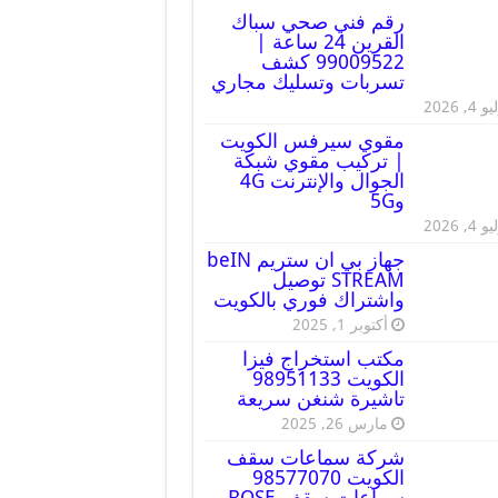
رقم فني صحي سباك
القرين 24 ساعة |
99009522 كشف
تسربات وتسليك مجاري
 4, 2026
مقوي سيرفس الكويت
| تركيب مقوي شبكة
الجوال والإنترنت 4G
و5G
 4, 2026
جهاز بي ان ستريم beIN
STREAM توصيل
واشتراك فوري بالكويت
أكتوبر 1, 2025
مكتب استخراج فيزا
الكويت 98951133
تاشيرة شنغن سريعة
مارس 26, 2025
شركة سماعات سقف
الكويت 98577070
سماعات سقف BOSE