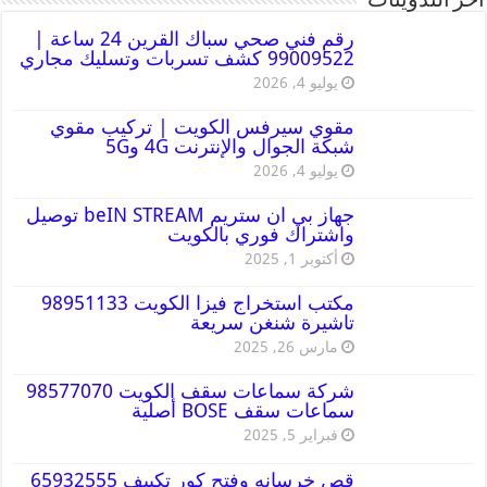
أخر التدوينات
رقم فني صحي سباك القرين 24 ساعة |
99009522 كشف تسربات وتسليك مجاري
يوليو 4, 2026
مقوي سيرفس الكويت | تركيب مقوي
شبكة الجوال والإنترنت 4G و5G
يوليو 4, 2026
جهاز بي ان ستريم beIN STREAM توصيل
واشتراك فوري بالكويت
أكتوبر 1, 2025
مكتب استخراج فيزا الكويت 98951133
تاشيرة شنغن سريعة
مارس 26, 2025
شركة سماعات سقف الكويت 98577070
سماعات سقف BOSE أصلية
فبراير 5, 2025
قص خرسانه وفتح كور تكييف 65932555