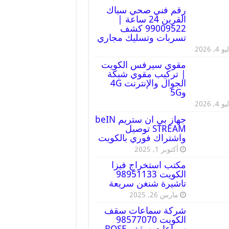
رقم فني صحي سباك
القرين 24 ساعة |
99009522 كشف
تسربات وتسليك مجاري
 4, 2026
مقوي سيرفس الكويت
| تركيب مقوي شبكة
الجوال والإنترنت 4G
و5G
 4, 2026
جهاز بي ان ستريم beIN
STREAM توصيل
واشتراك فوري بالكويت
أكتوبر 1, 2025
مكتب استخراج فيزا
الكويت 98951133
تاشيرة شنغن سريعة
مارس 26, 2025
شركة سماعات سقف
الكويت 98577070
سماعات سقف BOSE