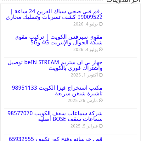
أخر التدوينات
رقم فني صحي سباك القرين 24 ساعة |
99009522 كشف تسربات وتسليك مجاري
يوليو 4, 2026
مقوي سيرفس الكويت | تركيب مقوي
شبكة الجوال والإنترنت 4G و5G
يوليو 4, 2026
جهاز بي ان ستريم beIN STREAM توصيل
واشتراك فوري بالكويت
أكتوبر 1, 2025
مكتب استخراج فيزا الكويت 98951133
تاشيرة شنغن سريعة
مارس 26, 2025
شركة سماعات سقف الكويت 98577070
سماعات سقف BOSE أصلية
فبراير 5, 2025
قص خرسانه وفتح كور تكييف 65932555