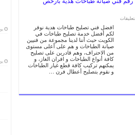
تصليح طباخات هدية 62224041 رقم فني صيانة طباخات هدية بارخص
على
تعليقات
تصليح
افضل فني تصليح طباخات هدية نوفر
طباخات
يوليو
لكم أفضل خدمة تصليح طباخات في
هدية
الكويت حيث أننا لدينا مجموعة من فنيين
62224041
رقم
صيانة الطباخات و هم على أعلى مستوى
فني
من الاحتراف، وهم قادرين على تصليح
صيانة
كافة أنواع الطباخات و افران الغاز، و
طباخات
يوليو
يمكنهم تركيب كافة قطع غيار الطباخات
هدية
و نقوم بتصليح أعطال فرن …
بارخص
الاسعار
مغلقة