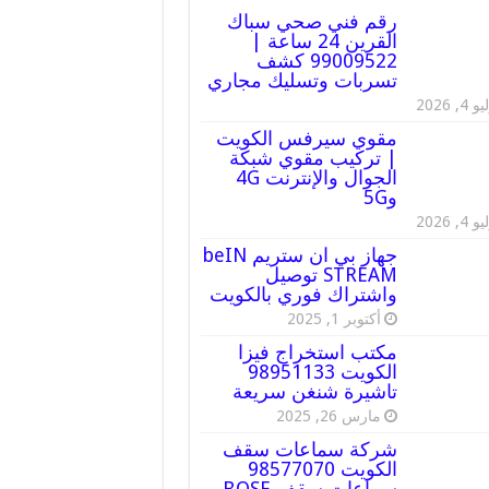
رقم فني صحي سباك
القرين 24 ساعة |
99009522 كشف
تسربات وتسليك مجاري
 4, 2026
مقوي سيرفس الكويت
| تركيب مقوي شبكة
الجوال والإنترنت 4G
و5G
 4, 2026
جهاز بي ان ستريم beIN
STREAM توصيل
واشتراك فوري بالكويت
أكتوبر 1, 2025
مكتب استخراج فيزا
الكويت 98951133
تاشيرة شنغن سريعة
مارس 26, 2025
شركة سماعات سقف
الكويت 98577070
سماعات سقف BOSE