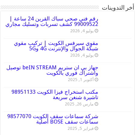
أخر التدوينات
رقم فني صحي سباك القرين 24 ساعة |
99009522 كشف تسربات وتسليك مجاري
يوليو 4, 2026
مقوي سيرفس الكويت | تركيب مقوي
شبكة الجوال والإنترنت 4G و5G
يوليو 4, 2026
جهاز بي ان ستريم beIN STREAM توصيل
واشتراك فوري بالكويت
أكتوبر 1, 2025
مكتب استخراج فيزا الكويت 98951133
تاشيرة شنغن سريعة
مارس 26, 2025
شركة سماعات سقف الكويت 98577070
سماعات سقف BOSE أصلية
فبراير 5, 2025