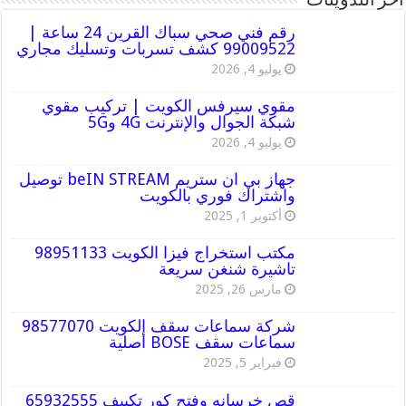
أخر التدوينات
رقم فني صحي سباك القرين 24 ساعة |
99009522 كشف تسربات وتسليك مجاري
يوليو 4, 2026
مقوي سيرفس الكويت | تركيب مقوي
شبكة الجوال والإنترنت 4G و5G
يوليو 4, 2026
جهاز بي ان ستريم beIN STREAM توصيل
واشتراك فوري بالكويت
أكتوبر 1, 2025
مكتب استخراج فيزا الكويت 98951133
تاشيرة شنغن سريعة
مارس 26, 2025
شركة سماعات سقف الكويت 98577070
سماعات سقف BOSE أصلية
فبراير 5, 2025
قص خرسانه وفتح كور تكييف 65932555