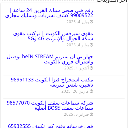
أخر التدوينات
رقم فني صحي سباك القرين 24 ساعة |
99009522 كشف تسربات وتسليك مجاري
يوليو 4, 2026
مقوي سيرفس الكويت | تركيب مقوي
شبكة الجوال والإنترنت 4G و5G
يوليو 4, 2026
جهاز بي ان ستريم beIN STREAM توصيل
واشتراك فوري بالكويت
أكتوبر 1, 2025
مكتب استخراج فيزا الكويت 98951133
تاشيرة شنغن سريعة
مارس 26, 2025
شركة سماعات سقف الكويت 98577070
سماعات سقف BOSE أصلية
فبراير 5, 2025
قص خرسانه وفتح كور تكييف 65932555