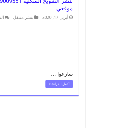
موقعي
أبريل 17, 2020
بنشر متنقل
الت
سارعوا …
أكمل القراءة »