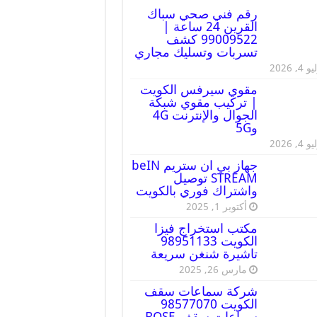
رقم فني صحي سباك
القرين 24 ساعة |
99009522 كشف
تسربات وتسليك مجاري
 4, 2026
مقوي سيرفس الكويت
| تركيب مقوي شبكة
الجوال والإنترنت 4G
و5G
 4, 2026
جهاز بي ان ستريم beIN
STREAM توصيل
واشتراك فوري بالكويت
أكتوبر 1, 2025
مكتب استخراج فيزا
الكويت 98951133
تاشيرة شنغن سريعة
مارس 26, 2025
شركة سماعات سقف
الكويت 98577070
سماعات سقف BOSE