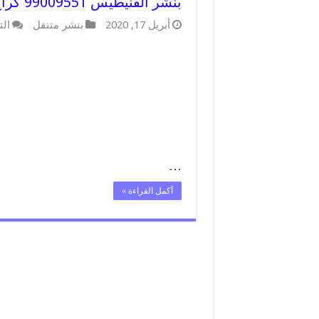
بنشر الفنيطيس 99009551 كراج كهرباء وبنشر متنقل قريب من موقعي
أبريل 17, 2020
بنشر متنقل
الت
…
أكمل القراءة »