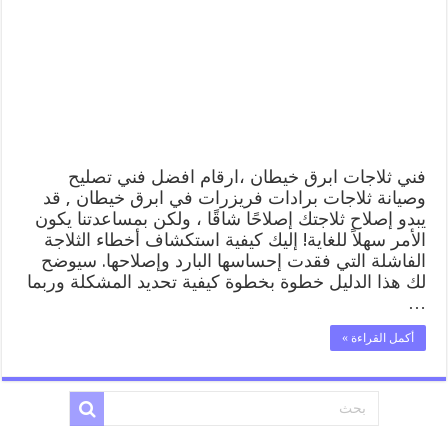
رقم
62224041
افضل
فني
تصليح
وصيانة
ثلاجات
ابرق
خيطان
مغلقة
فني ثلاجات ابرق خيطان ،ارقام افضل فني تصليح
وصيانة ثلاجات برادات فريزرات في ابرق خيطان , قد
يبدو إصلاح ثلاجتك إصلاحًا شاقًا ، ولكن بمساعدتنا يكون
الأمر سهلاً للغاية! إليك كيفية استكشاف أخطاء الثلاجة
الفاشلة التي فقدت إحساسها البارد وإصلاحها. سيوضح
لك هذا الدليل خطوة بخطوة كيفية تحديد المشكلة وربما
…
أكمل القراءة »