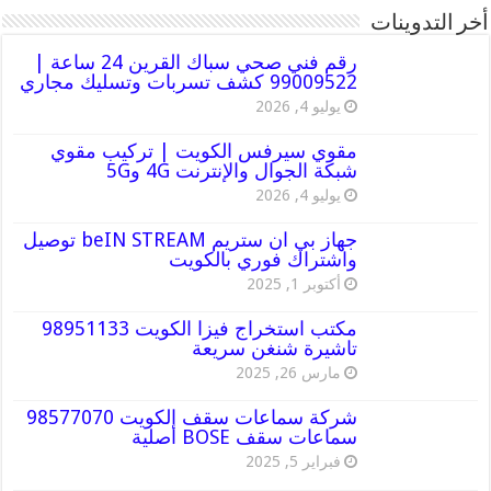
أخر التدوينات
رقم فني صحي سباك القرين 24 ساعة |
99009522 كشف تسربات وتسليك مجاري
يوليو 4, 2026
مقوي سيرفس الكويت | تركيب مقوي
شبكة الجوال والإنترنت 4G و5G
يوليو 4, 2026
جهاز بي ان ستريم beIN STREAM توصيل
واشتراك فوري بالكويت
أكتوبر 1, 2025
مكتب استخراج فيزا الكويت 98951133
تاشيرة شنغن سريعة
مارس 26, 2025
شركة سماعات سقف الكويت 98577070
سماعات سقف BOSE أصلية
فبراير 5, 2025