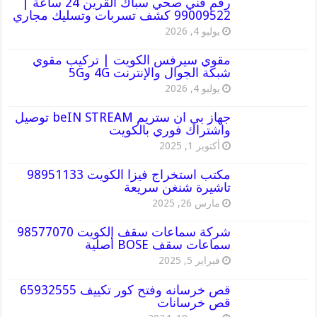
رقم فني صحي سباك القرين 24 ساعة |
99009522 كشف تسربات وتسليك مجاري
يوليو 4, 2026
مقوي سيرفس الكويت | تركيب مقوي
شبكة الجوال والإنترنت 4G و5G
يوليو 4, 2026
جهاز بي ان ستريم beIN STREAM توصيل
واشتراك فوري بالكويت
أكتوبر 1, 2025
مكتب استخراج فيزا الكويت 98951133
تاشيرة شنغن سريعة
مارس 26, 2025
شركة سماعات سقف الكويت 98577070
سماعات سقف BOSE أصلية
فبراير 5, 2025
قص خرسانه وفتح كور تكييف 65932555
قص خرسانات