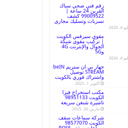
رقم فني صحي سباك
القرين 24 ساعة |
99009522 كشف
تسربات وتسليك مجاري
 4, 2026
مقوي سيرفس الكويت
| تركيب مقوي شبكة
الجوال والإنترنت 4G
و5G
 4, 2026
جهاز بي ان ستريم beIN
STREAM توصيل
واشتراك فوري بالكويت
أكتوبر 1, 2025
مكتب استخراج فيزا
الكويت 98951133
تاشيرة شنغن سريعة
مارس 26, 2025
شركة سماعات سقف
الكويت 98577070
سماعات سقف BOSE