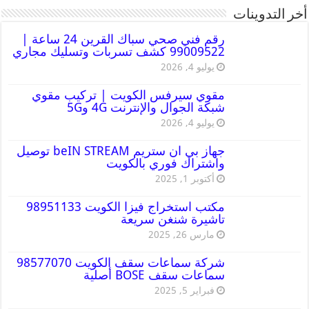
أخر التدوينات
رقم فني صحي سباك القرين 24 ساعة |
99009522 كشف تسربات وتسليك مجاري
يوليو 4, 2026
مقوي سيرفس الكويت | تركيب مقوي
شبكة الجوال والإنترنت 4G و5G
يوليو 4, 2026
جهاز بي ان ستريم beIN STREAM توصيل
واشتراك فوري بالكويت
أكتوبر 1, 2025
مكتب استخراج فيزا الكويت 98951133
تاشيرة شنغن سريعة
مارس 26, 2025
شركة سماعات سقف الكويت 98577070
سماعات سقف BOSE أصلية
فبراير 5, 2025