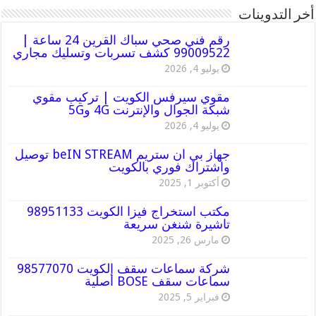
أخر التدوينات
رقم فني صحي سباك القرين 24 ساعة |
99009522 كشف تسربات وتسليك مجاري
يوليو 4, 2026
مقوي سيرفس الكويت | تركيب مقوي
شبكة الجوال والإنترنت 4G و5G
يوليو 4, 2026
جهاز بي ان ستريم beIN STREAM توصيل
واشتراك فوري بالكويت
أكتوبر 1, 2025
مكتب استخراج فيزا الكويت 98951133
تاشيرة شنغن سريعة
مارس 26, 2025
شركة سماعات سقف الكويت 98577070
سماعات سقف BOSE أصلية
فبراير 5, 2025