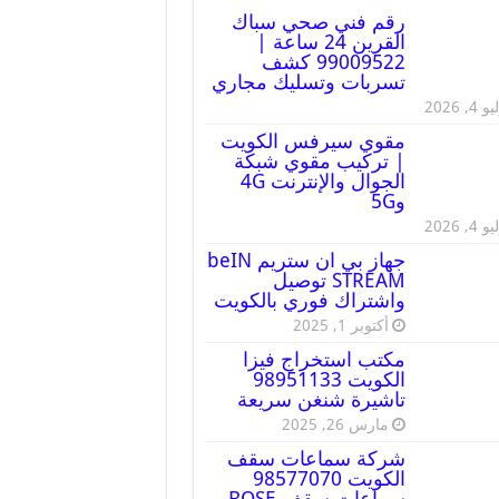
رقم فني صحي سباك
القرين 24 ساعة |
99009522 كشف
تسربات وتسليك مجاري
 4, 2026
مقوي سيرفس الكويت
| تركيب مقوي شبكة
الجوال والإنترنت 4G
و5G
 4, 2026
جهاز بي ان ستريم beIN
STREAM توصيل
واشتراك فوري بالكويت
أكتوبر 1, 2025
مكتب استخراج فيزا
الكويت 98951133
تاشيرة شنغن سريعة
مارس 26, 2025
شركة سماعات سقف
الكويت 98577070
سماعات سقف BOSE