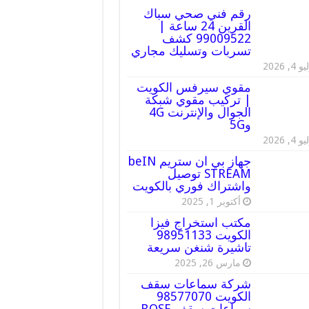
رقم فني صحي سباك
القرين 24 ساعة |
99009522 كشف
تسربات وتسليك مجاري
 4, 2026
مقوي سيرفس الكويت
| تركيب مقوي شبكة
الجوال والإنترنت 4G
و5G
 4, 2026
جهاز بي ان ستريم beIN
STREAM توصيل
واشتراك فوري بالكويت
أكتوبر 1, 2025
مكتب استخراج فيزا
الكويت 98951133
تاشيرة شنغن سريعة
مارس 26, 2025
شركة سماعات سقف
الكويت 98577070
سماعات سقف BOSE