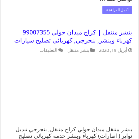
أكمل القراءة »
بنشر متنقل | كراج ميدان حولي 99007355
كهرباء وبنشر, بنجرجي, كهربائي تصليح سيارات
على
أبريل 19, 2020
بنشر متنقل
التعليقات
بنشر
متنقل
|
كراج
ميدان
حولي
99007355
كهرباء
وبنشر,
بنجرجي,
كهربائي
تصليح
سيارات
مغلقة
بنشر متنقل ميدان حولي كراج متنقل, بنجرجي تبديل
تواير ( اطارات) كهرباء وبنشر خدمة كهربائي تصليح