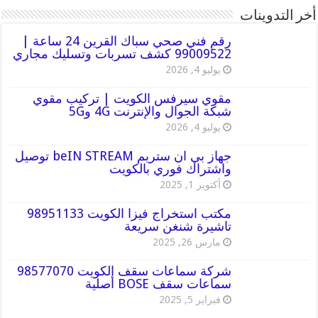
أخر التدوينات
رقم فني صحي سباك القرين 24 ساعة |
99009522 كشف تسربات وتسليك مجاري
يوليو 4, 2026
مقوي سيرفس الكويت | تركيب مقوي
شبكة الجوال والإنترنت 4G و5G
يوليو 4, 2026
جهاز بي ان ستريم beIN STREAM توصيل
واشتراك فوري بالكويت
أكتوبر 1, 2025
مكتب استخراج فيزا الكويت 98951133
تاشيرة شنغن سريعة
مارس 26, 2025
شركة سماعات سقف الكويت 98577070
سماعات سقف BOSE أصلية
فبراير 5, 2025