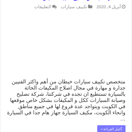
على
أبريل 4, 2020
تكييف سيارات
التعليقات
متخصص
تكييف
سيارات
خيطان
55775058
اخصائي
صيانة
وتصليح
تكييف
سيارة
مغلقة
متخصص تكييف سيارات خيطان من أهم واكثر الفنيين
جدارة و مهارة في مجال اصلاح المكيفات الخاثة
بالسيارة تستطيع ان تجده في شركتنا، شركة تصليح
وصيانة السيارات ككل و المكيفات بشكل خاص موقعها
في الكويت ويتواجد عدة فروع لها في جميع مناطق
وانحاء الكويت، مكيف السيارة جهاز هام جدا في السيارة
…
أكمل القراءة »