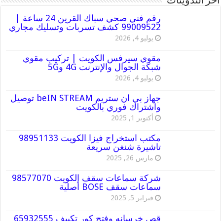
أخر التدوينات
رقم فني صحي سباك القرين 24 ساعة |
99009522 كشف تسربات وتسليك مجاري
يوليو 4, 2026
مقوي سيرفس الكويت | تركيب مقوي
شبكة الجوال والإنترنت 4G و5G
يوليو 4, 2026
جهاز بي ان ستريم beIN STREAM توصيل
واشتراك فوري بالكويت
أكتوبر 1, 2025
مكتب استخراج فيزا الكويت 98951133
تاشيرة شنغن سريعة
مارس 26, 2025
شركة سماعات سقف الكويت 98577070
سماعات سقف BOSE أصلية
فبراير 5, 2025
قص خرسانه وفتح كور تكييف 65932555