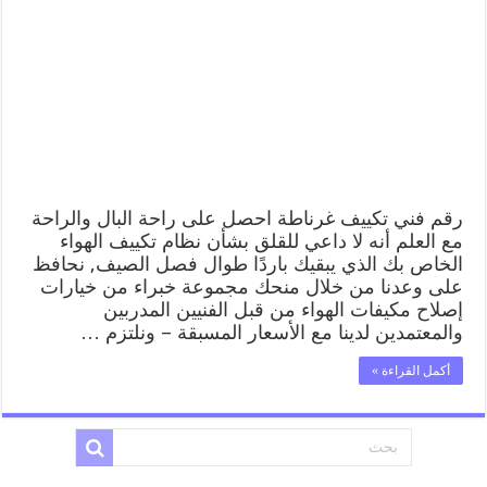
غرناطة
62224041
رقم
فني
صيانة
تكييف
مركزي
غرناطة
مغلقة
رقم فني تكييف غرناطة احصل على راحة البال والراحة
مع العلم أنه لا داعي للقلق بشأن نظام تكييف الهواء
الخاص بك الذي يبقيك باردًا طوال فصل الصيف, نحافظ
على وعدنا من خلال منحك مجموعة خبراء من خيارات
إصلاح مكيفات الهواء من قبل الفنيين المدربين
والمعتمدين لدينا مع الأسعار المسبقة – ونلتزم …
أكمل القراءة »