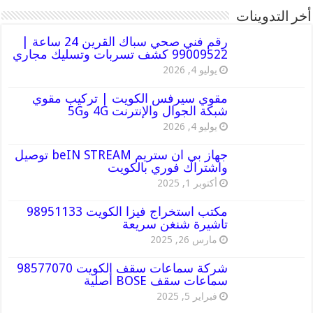
أخر التدوينات
رقم فني صحي سباك القرين 24 ساعة |
99009522 كشف تسربات وتسليك مجاري
يوليو 4, 2026
مقوي سيرفس الكويت | تركيب مقوي
شبكة الجوال والإنترنت 4G و5G
يوليو 4, 2026
جهاز بي ان ستريم beIN STREAM توصيل
واشتراك فوري بالكويت
أكتوبر 1, 2025
مكتب استخراج فيزا الكويت 98951133
تاشيرة شنغن سريعة
مارس 26, 2025
شركة سماعات سقف الكويت 98577070
سماعات سقف BOSE أصلية
فبراير 5, 2025