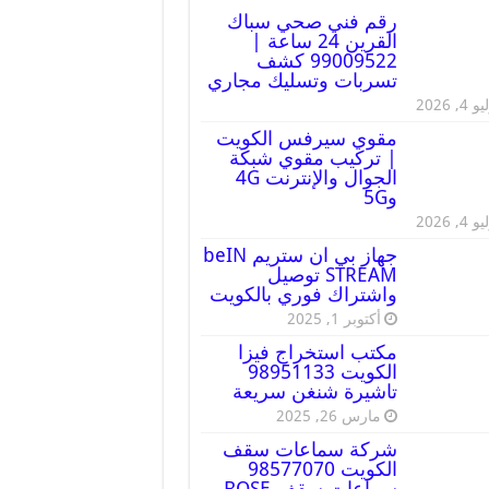
رقم فني صحي سباك
القرين 24 ساعة |
99009522 كشف
تسربات وتسليك مجاري
 4, 2026
مقوي سيرفس الكويت
| تركيب مقوي شبكة
الجوال والإنترنت 4G
و5G
 4, 2026
جهاز بي ان ستريم beIN
STREAM توصيل
واشتراك فوري بالكويت
أكتوبر 1, 2025
مكتب استخراج فيزا
الكويت 98951133
تاشيرة شنغن سريعة
مارس 26, 2025
شركة سماعات سقف
الكويت 98577070
سماعات سقف BOSE