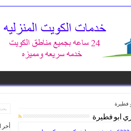
 فطيرة
ي ابو فطيرة
أخر ا