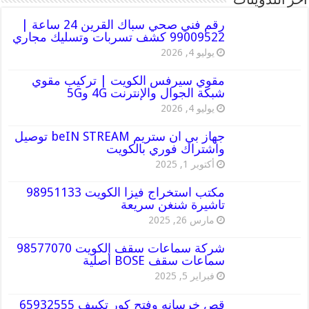
أخر التدوينات
رقم فني صحي سباك القرين 24 ساعة |
99009522 كشف تسربات وتسليك مجاري
يوليو 4, 2026
مقوي سيرفس الكويت | تركيب مقوي
شبكة الجوال والإنترنت 4G و5G
يوليو 4, 2026
جهاز بي ان ستريم beIN STREAM توصيل
واشتراك فوري بالكويت
أكتوبر 1, 2025
مكتب استخراج فيزا الكويت 98951133
تاشيرة شنغن سريعة
مارس 26, 2025
شركة سماعات سقف الكويت 98577070
سماعات سقف BOSE أصلية
فبراير 5, 2025
قص خرسانه وفتح كور تكييف 65932555