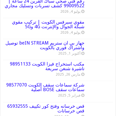
رقم فني صحي سباك القرين 24 ساعة |
99009522 كشف تسربات وتسليك مجاري
يوليو 4, 2026
مقوي سيرفس الكويت | تركيب مقوي
شبكة الجوال والإنترنت 4G و5G
يوليو 4, 2026
جهاز بي ان ستريم beIN STREAM توصيل
واشتراك فوري بالكويت
أكتوبر 1, 2025
مكتب استخراج فيزا الكويت 98951133
تاشيرة شنغن سريعة
مارس 26, 2025
شركة سماعات سقف الكويت 98577070
سماعات سقف BOSE أصلية
فبراير 5, 2025
قص خرسانه وفتح كور تكييف 65932555
قص خرسانات