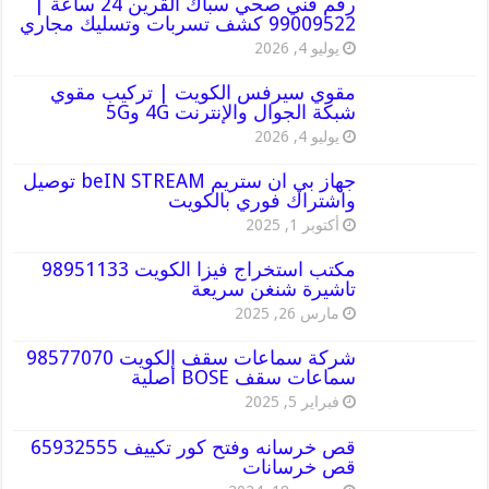
رقم فني صحي سباك القرين 24 ساعة |
99009522 كشف تسربات وتسليك مجاري
يوليو 4, 2026
مقوي سيرفس الكويت | تركيب مقوي
شبكة الجوال والإنترنت 4G و5G
يوليو 4, 2026
جهاز بي ان ستريم beIN STREAM توصيل
واشتراك فوري بالكويت
أكتوبر 1, 2025
مكتب استخراج فيزا الكويت 98951133
تاشيرة شنغن سريعة
مارس 26, 2025
شركة سماعات سقف الكويت 98577070
سماعات سقف BOSE أصلية
فبراير 5, 2025
قص خرسانه وفتح كور تكييف 65932555
قص خرسانات