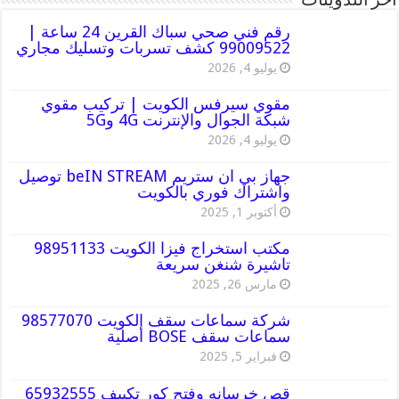
أخر التدوينات
رقم فني صحي سباك القرين 24 ساعة |
99009522 كشف تسربات وتسليك مجاري
يوليو 4, 2026
مقوي سيرفس الكويت | تركيب مقوي
شبكة الجوال والإنترنت 4G و5G
يوليو 4, 2026
جهاز بي ان ستريم beIN STREAM توصيل
واشتراك فوري بالكويت
أكتوبر 1, 2025
مكتب استخراج فيزا الكويت 98951133
تاشيرة شنغن سريعة
مارس 26, 2025
شركة سماعات سقف الكويت 98577070
سماعات سقف BOSE أصلية
فبراير 5, 2025
قص خرسانه وفتح كور تكييف 65932555