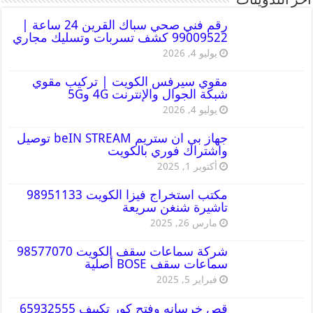
أخر التدوينات
رقم فني صحي سباك القرين 24 ساعة |
99009522 كشف تسربات وتسليك مجاري
يوليو 4, 2026
مقوي سيرفس الكويت | تركيب مقوي
شبكة الجوال والإنترنت 4G و5G
يوليو 4, 2026
جهاز بي ان ستريم beIN STREAM توصيل
واشتراك فوري بالكويت
أكتوبر 1, 2025
مكتب استخراج فيزا الكويت 98951133
تاشيرة شنغن سريعة
مارس 26, 2025
شركة سماعات سقف الكويت 98577070
سماعات سقف BOSE أصلية
فبراير 5, 2025
قص خرسانه وفتح كور تكييف 65932555