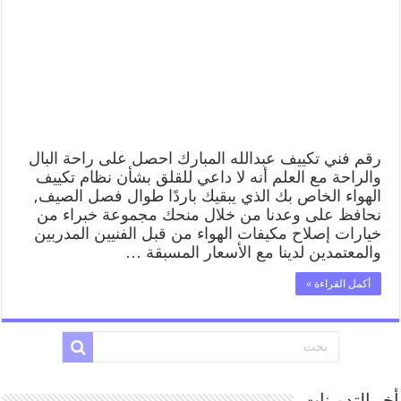
المبارك
62224041
رقم
فني
صيانة
تكييف
مركزي
عبدالله
المبارك
مغلقة
رقم فني تكييف عبدالله المبارك احصل على راحة البال
والراحة مع العلم أنه لا داعي للقلق بشأن نظام تكييف
الهواء الخاص بك الذي يبقيك باردًا طوال فصل الصيف,
نحافظ على وعدنا من خلال منحك مجموعة خبراء من
خيارات إصلاح مكيفات الهواء من قبل الفنيين المدربين
والمعتمدين لدينا مع الأسعار المسبقة …
أكمل القراءة »