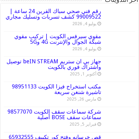
أخر التدوينات
رقم فني صحي سباك القرين 24 ساعة |
99009522 كشف تسربات وتسليك مجاري
يوليو 4, 2026
مقوي سيرفس الكويت | تركيب مقوي
شبكة الجوال والإنترنت 4G و5G
يوليو 4, 2026
جهاز بي ان ستريم beIN STREAM توصيل
واشتراك فوري بالكويت
أكتوبر 1, 2025
مكتب استخراج فيزا الكويت 98951133
تاشيرة شنغن سريعة
مارس 26, 2025
شركة سماعات سقف الكويت 98577070
سماعات سقف BOSE أصلية
فبراير 5, 2025
قص خرسانه وفتح كور تكييف 65932555