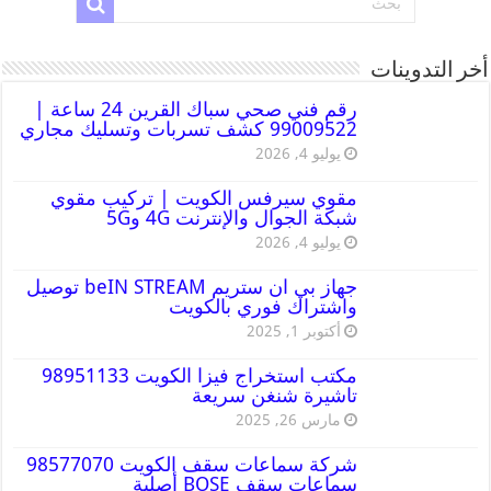
أخر التدوينات
رقم فني صحي سباك القرين 24 ساعة |
99009522 كشف تسربات وتسليك مجاري
يوليو 4, 2026
مقوي سيرفس الكويت | تركيب مقوي
شبكة الجوال والإنترنت 4G و5G
يوليو 4, 2026
جهاز بي ان ستريم beIN STREAM توصيل
واشتراك فوري بالكويت
أكتوبر 1, 2025
مكتب استخراج فيزا الكويت 98951133
تاشيرة شنغن سريعة
مارس 26, 2025
شركة سماعات سقف الكويت 98577070
سماعات سقف BOSE أصلية