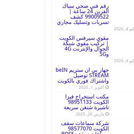
رقم فني صحي سباك
القرين 24 ساعة |
99009522 كشف
تسربات وتسليك مجاري
 4, 2026
مقوي سيرفس الكويت
| تركيب مقوي شبكة
الجوال والإنترنت 4G
و5G
 4, 2026
جهاز بي ان ستريم beIN
STREAM توصيل
واشتراك فوري بالكويت
أكتوبر 1, 2025
مكتب استخراج فيزا
الكويت 98951133
تاشيرة شنغن سريعة
مارس 26, 2025
شركة سماعات سقف
الكويت 98577070
سماعات سقف BOSE