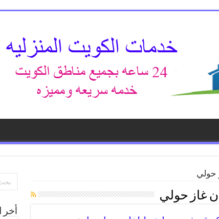
 حولي
ن غاز حولي
أخر ا