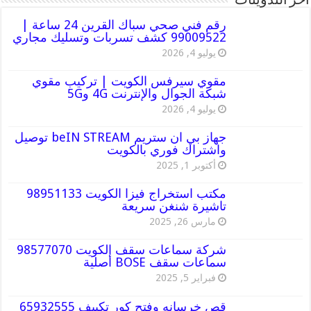
أخر التدوينات
رقم فني صحي سباك القرين 24 ساعة |
99009522 كشف تسربات وتسليك مجاري
يوليو 4, 2026
مقوي سيرفس الكويت | تركيب مقوي
شبكة الجوال والإنترنت 4G و5G
يوليو 4, 2026
جهاز بي ان ستريم beIN STREAM توصيل
واشتراك فوري بالكويت
أكتوبر 1, 2025
مكتب استخراج فيزا الكويت 98951133
تاشيرة شنغن سريعة
مارس 26, 2025
شركة سماعات سقف الكويت 98577070
سماعات سقف BOSE أصلية
فبراير 5, 2025
قص خرسانه وفتح كور تكييف 65932555