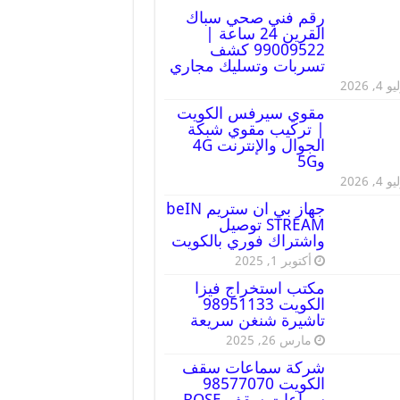
رقم فني صحي سباك
القرين 24 ساعة |
99009522 كشف
تسربات وتسليك مجاري
 4, 2026
مقوي سيرفس الكويت
| تركيب مقوي شبكة
الجوال والإنترنت 4G
و5G
 4, 2026
جهاز بي ان ستريم beIN
STREAM توصيل
واشتراك فوري بالكويت
أكتوبر 1, 2025
مكتب استخراج فيزا
الكويت 98951133
تاشيرة شنغن سريعة
مارس 26, 2025
شركة سماعات سقف
الكويت 98577070
سماعات سقف BOSE