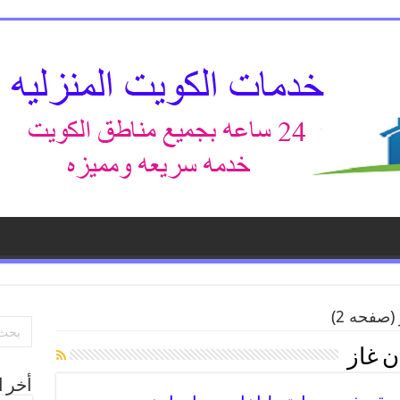
(صفحه 2)
ن غاز
أخر ا