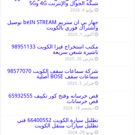
شبكة الجوال والإنترنت 4G و5G
يوليو 4, 2026
جهاز بي ان ستريم beIN STREAM توصيل
واشتراك فوري بالكويت
أكتوبر 1, 2025
مكتب استخراج فيزا الكويت 98951133
تاشيرة شنغن سريعة
مارس 26, 2025
شركة سماعات سقف الكويت 98577070
سماعات سقف BOSE أصلية
فبراير 5, 2025
قص خرسانه وفتح كور تكييف 65932555
قص خرسانات
ديسمبر 18, 2024
تظليل سيارة الكويت 66400552 فني
تظليل سيارات متنقل الكويت
يونيو 28, 2024