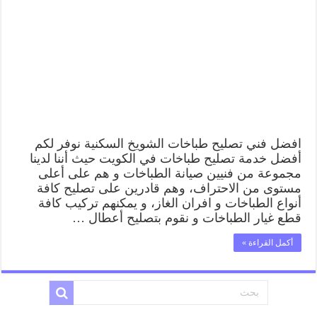
الشويخ
السكنية
62224041
رقم
فني
صيانة
طباخات
الشويخ
السكنية
بارخص
الاسعار
مغلقة
افضل فني تصليح طباخات الشويخ السكنية نوفر لكم
أفضل خدمة تصليح طباخات في الكويت حيث أننا لدينا
مجموعة من فنيين صيانة الطباخات و هم على أعلى
مستوى من الاحتراف، وهم قادرين على تصليح كافة
أنواع الطباخات و افران الغاز، و يمكنهم تركيب كافة
قطع غيار الطباخات و نقوم بتصليح أعطال …
أكمل القراءة »