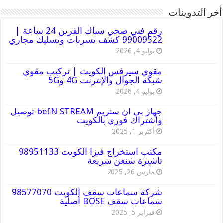
أخر التدوينات
رقم فني صحي سباك القرين 24 ساعة |
99009522 كشف تسربات وتسليك مجاري
يوليو 4, 2026
مقوي سيرفس الكويت | تركيب مقوي
شبكة الجوال والإنترنت 4G و5G
يوليو 4, 2026
جهاز بي ان ستريم beIN STREAM توصيل
واشتراك فوري بالكويت
أكتوبر 1, 2025
مكتب استخراج فيزا الكويت 98951133
تاشيرة شنغن سريعة
مارس 26, 2025
شركة سماعات سقف الكويت 98577070
سماعات سقف BOSE أصلية
فبراير 5, 2025