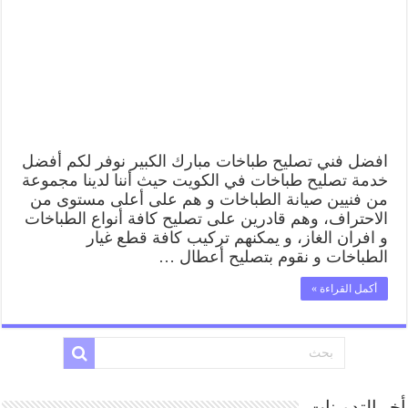
62224041
رقم
فني
صيانة
طباخات
مبارك
الكبير
بارخص
الاسعار
مغلقة
افضل فني تصليح طباخات مبارك الكبير نوفر لكم أفضل
خدمة تصليح طباخات في الكويت حيث أننا لدينا مجموعة
من فنيين صيانة الطباخات و هم على أعلى مستوى من
الاحتراف، وهم قادرين على تصليح كافة أنواع الطباخات
و افران الغاز، و يمكنهم تركيب كافة قطع غيار
الطباخات و نقوم بتصليح أعطال …
أكمل القراءة »