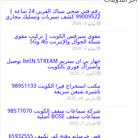
أخر التدوينات
رقم فني صحي سباك القرين 24 ساعة |
99009522 كشف تسربات وتسليك مجاري
يوليو 4, 2026
مقوي سيرفس الكويت | تركيب مقوي
شبكة الجوال والإنترنت 4G و5G
يوليو 4, 2026
جهاز بي ان ستريم beIN STREAM توصيل
واشتراك فوري بالكويت
أكتوبر 1, 2025
مكتب استخراج فيزا الكويت 98951133
تاشيرة شنغن سريعة
مارس 26, 2025
شركة سماعات سقف الكويت 98577070
سماعات سقف BOSE أصلية
فبراير 5, 2025
قص خرسانه وفتح كور تكييف 65932555