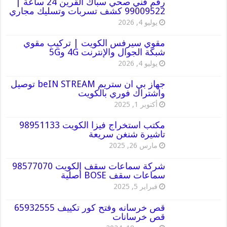
رقم فني صحي سباك القرين 24 ساعة |
99009522 كشف تسربات وتسليك مجاري
يوليو 4, 2026
مقوي سيرفس الكويت | تركيب مقوي
شبكة الجوال والإنترنت 4G و5G
يوليو 4, 2026
جهاز بي ان ستريم beIN STREAM توصيل
واشتراك فوري بالكويت
أكتوبر 1, 2025
مكتب استخراج فيزا الكويت 98951133
تاشيرة شنغن سريعة
مارس 26, 2025
شركة سماعات سقف الكويت 98577070
سماعات سقف BOSE أصلية
فبراير 5, 2025
قص خرسانه وفتح كور تكييف 65932555
قص خرسانات