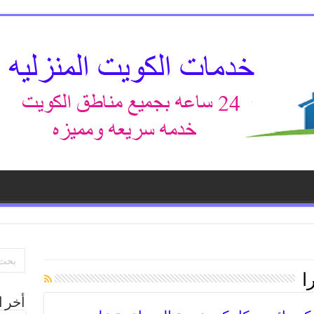
ا
أخر ا