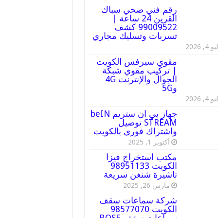
رقم فني صحي سباك
القرين 24 ساعة |
99009522 كشف
تسربات وتسليك مجاري
 4, 2026
مقوي سيرفس الكويت
| تركيب مقوي شبكة
الجوال والإنترنت 4G
و5G
 4, 2026
جهاز بي ان ستريم beIN
STREAM توصيل
واشتراك فوري بالكويت
أكتوبر 1, 2025
مكتب استخراج فيزا
الكويت 98951133
تاشيرة شنغن سريعة
مارس 26, 2025
شركة سماعات سقف
الكويت 98577070
سماعات سقف BOSE