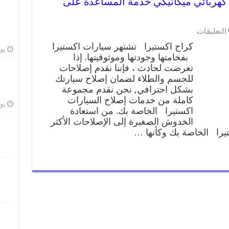
يرا 99009551 ورشة كهربائي ميكانيكي خدمة المساعدة على
على
التعليقات
كراج
كراج اكستيرا تشتهر سيارات اكستيرا
اكستيرا
يوليو
بفخامتها وجودتها وموثوقيتها. إذا
99009551
تعرضت لحادث ، فإننا نقدم إصلاحات
ورشة
كهربائي
للجسم والطلاء لضمان إصلاح سيارتك
ميكانيكي
بشكل احترافي, نحن نقدم مجموعة
خدمة
كاملة من خدمات إصلاح السيارات
المساعدة
يوليو
اكستيرا الخاصة بك. من استعادة
على
الخدوش الصغيرة إلى الإصلاحات الأكثر
الطريق
را الخاصة بك وكأنها …
مغلقة